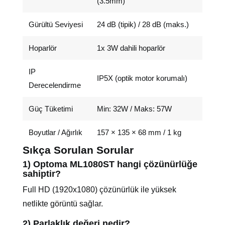
(3.5mm)
Gürültü Seviyesi
24 dB (tipik) / 28 dB (maks.)
Hoparlör
1x 3W dahili hoparlör
IP
IP5X (optik motor korumalı)
Derecelendirme
Güç Tüketimi
Min: 32W / Maks: 57W
Boyutlar / Ağırlık
157 × 135 × 68 mm / 1 kg
Sıkça Sorulan Sorular
1) Optoma ML1080ST hangi çözünürlüğe
sahiptir?
Full HD (1920x1080) çözünürlük ile yüksek
netlikte görüntü sağlar.
2) Parlaklık değeri nedir?