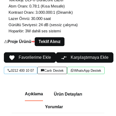
Atım Oranı: 0.78:1 (Kısa Mesafe)
Kontrast Oranı: 3.000.000:1 (Dinamik)
Lazer Ömrü: 30.000 saat
Gürültü Seviyesi: 24 dB (sessiz çalışma)
Hoparlör: 3W dahili ses sistemi
⚠
Proje Ürünü
➡
Teklif Alınız


Favorilerime Ekle
Karşılaştırmaya Ekle
0212 400 10 07
Canlı Destek
WhatsApp Destek
Açıklama
Ürün Detayları
Yorumlar