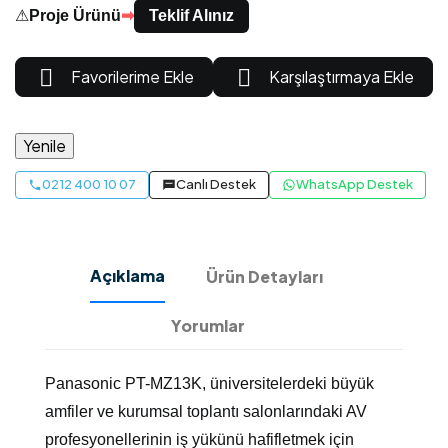
⚠
Proje Ürünü
➡
Teklif Alınız


Favorilerime Ekle
Karşılaştırmaya Ekle
0212 400 10 07
Canlı Destek
WhatsApp Destek
Açıklama
Ürün Detayları
Yorumlar
Panasonic PT-MZ13K, üniversitelerdeki büyük
amfiler ve kurumsal toplantı salonlarındaki AV
profesyonellerinin iş yükünü hafifletmek için