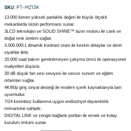
SKU:
PT-MZ13K
13.000 lümen yüksek parlaklık değeri ile büyük ölçekli
mekanlarda üstün performans sunar.
3LCD teknolojisi ve SOLID SHINE™ lazer motoru ile canlı ve
doğal renk üretimi sağlar.
3.000.000:1 dinamik kontrast oranı ile keskin detaylar ve derin
siyahlar iletir.
20.000 saat bakım gerektirmeyen çalışma ömrü ile operasyonel
maliyetleri düşürür.
30 dB düşük fan sesi seviyesi ile sessiz sunum ve eğitim
ortamları sağlar.
4K/60p giriş sinyal desteği ile modern içerik kaynaklarıyla tam
uyumludur.
7/24 kesintisiz kullanıma uygun endüstriyel dayanıklılık
mimarisine sahiptir.
DIGITAL LINK ve zengin bağlantı portları ile esnek ve kolay
kurulum imkanı sunar.