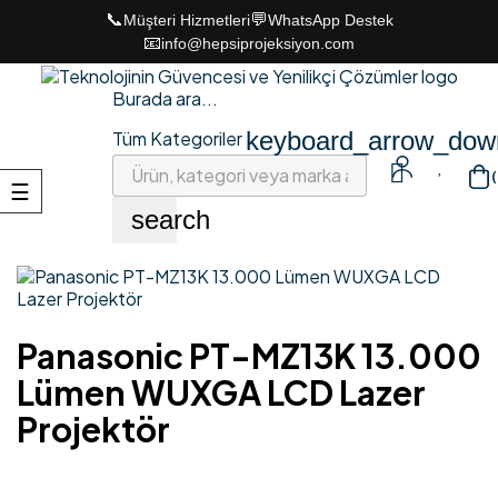
📞
💬
Müşteri Hizmetleri
WhatsApp Destek
📧
info@hepsiprojeksiyon.com
Burada ara...
keyboard_arrow_dow
Tüm Kategoriler

(
Toggle
☰
navigation
search
Panasonic PT-MZ13K 13.000
Lümen WUXGA LCD Lazer
Projektör