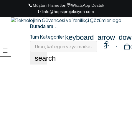
📞
💬
Müşteri Hizmetleri
WhatsApp Destek
📧
info@hepsiprojeksiyon.com
Burada ara...
keyboard_arrow_dow
Tüm Kategoriler

(
Toggle
☰
navigation
search