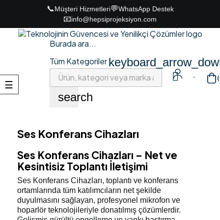
📞
💬
Müşteri Hizmetleri
WhatsApp Destek
📧
info@hepsiprojeksiyon.com
Burada ara...
keyboard_arrow_dow
Tüm Kategoriler

(
Toggle
☰
navigation
search
Ses Konferans Cihazları
Ses Konferans Cihazları – Net ve
Kesintisiz Toplantı İletişimi
Ses Konferans Cihazları
, toplantı ve konferans
ortamlarında tüm katılımcıların net şekilde
duyulmasını sağlayan, profesyonel mikrofon ve
hoparlör teknolojileriyle donatılmış çözümlerdir.
Gelişmiş gürültü engelleme ve yankı bastırma